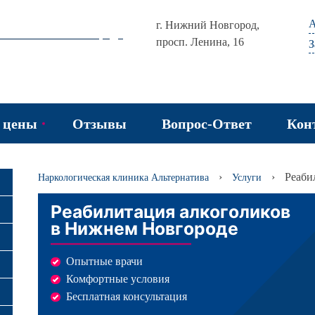
А
г. Нижний Новгород,
просп. Ленина, 16
З
и цены
Отзывы
Вопрос-Ответ
Кон
ние наркомании
›
›
Реаби
Наркологическая клиника Альтернатива
Услуги
ние алкоголима
Реабилитация алкоголиков
в Нижнем Новгороде
ние игромании
Опытные врачи
Комфортные условия
Бесплатная консультация