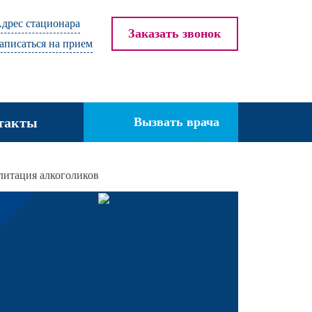
дрес стационара
Заказать звонок
аписаться на прием
такты
Вызвать врача
литация алкоголиков