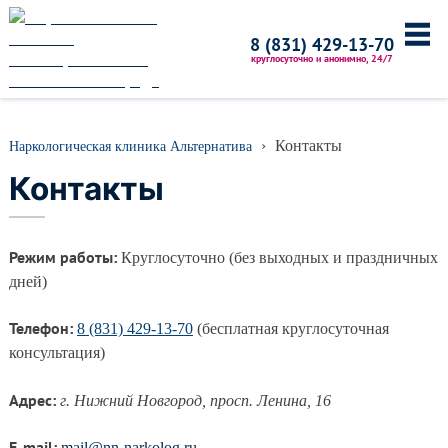
Главная
8 (831) 429-13-70
круглосуточно и анонимно, 24/7
О центре
Услуги и цены
›
Контакты
Наркологическая клиника Альтернатива
Лечение наркомании
Контакты
Лечение алкоголима
Лечение игромании
Отзывы
Режим работы:
Круглосуточно
(без выходных и праздничных
дней)
Вопрос-Ответ
Телефон:
8 (831) 429-13-70
(бесплатная круглосуточная
Контакты
консультация)
Адрес:
г.
Нижний Новгород
,
просп. Ленина, 16
E-mail:
mail@nn-narkolog.ru